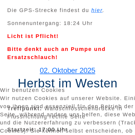
Die GPS-Strecke findest du
hier
.
Sonnenuntergang: 18:24 Uhr
Licht ist Pflicht!
Bitte denkt auch an Pumpe und
Ersatzschlauch!
02. Oktober 2025
Herbst im Westen
Wir benutzen Cookies
Wir nutzen Cookies auf unserer Website. Ein
von ihnen sind essenziell für den Betrieb der
Treffpunkt:
Waldschlösschenbrücke in
Seite, während andere uns helfen, diese Web
Flussrichtung rechte Seite
und die Nutzererfahrung zu verbessern (Trac
Startzeit:
17:00 Uhr
Cookies). Sie können selbst entscheiden, ob