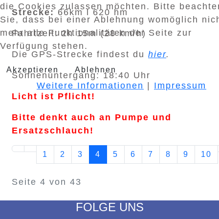
die Cookies zulassen möchten. Bitte beachte
Strecke:
66km l 620 hm
Sie, dass bei einer Ablehnung womöglich nic
mehr alle Funktionalitäten der Seite zur
Fahrtzeit: 2h 15m (28 km/h)
Verfügung stehen.
Die GPS-Strecke findest du
hier
.
Akzeptieren
Ablehnen
Sonnenuntergang: 18:40 Uhr
Weitere Informationen
|
Impressum
Licht ist Pflicht!
Bitte denkt auch an Pumpe und
Ersatzschlauch!
1
2
3
4
5
6
7
8
9
10
Seite 4 von 43
FOLGE UNS