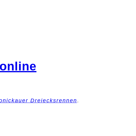
online
onickauer Dreiecksrennen
.