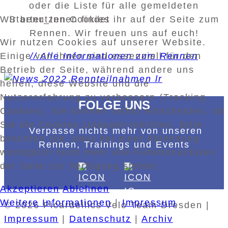
oder die Liste für alle gemeldeten
Starter_Innen findet ihr auf der Seite zum
Wir benutzen Cookies
Rennen. Wir freuen uns auf euch!
Wir nutzen Cookies auf unserer Website.
// Alle Informationen zum Rennen
Einige von ihnen sind essenziell für den
Betrieb der Seite, während andere uns
helfen, diese Website und die
Nutzererfahrung zu verbessern (Tracking
FOLGE UNS
Cookies). Sie können selbst entscheiden, ob
Sie die Cookies zulassen möchten. Bitte
Verpasse nichts mehr von unseren
beachten Sie, dass bei einer Ablehnung
Rennen, Trainings und Events
womöglich nicht mehr alle Funktionalitäten
der Seite zur Verfügung stehen.
Akzeptieren
Ablehnen
Weitere Informationen
|
Impressum
© 2026 Picardellics Velo Team Dresden |
Impressum
|
Datenschutz
|
Archiv