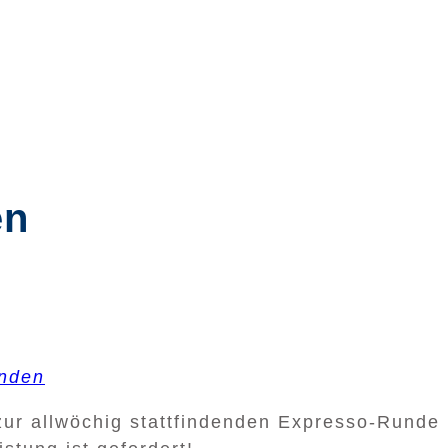
en
unden
zur allwöchig stattfindenden Expresso-Runde