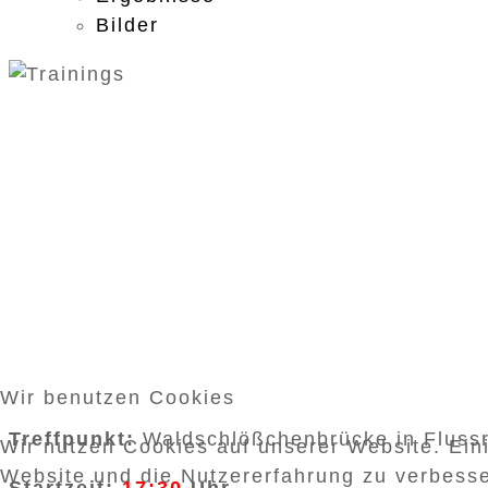
Bilder
Wir benutzen Cookies
Treffpunkt:
Waldschlößchenbrücke in Flussr
Wir nutzen Cookies auf unserer Website. Eini
Website und die Nutzererfahrung zu verbesse
Startzeit:
17:30
Uhr