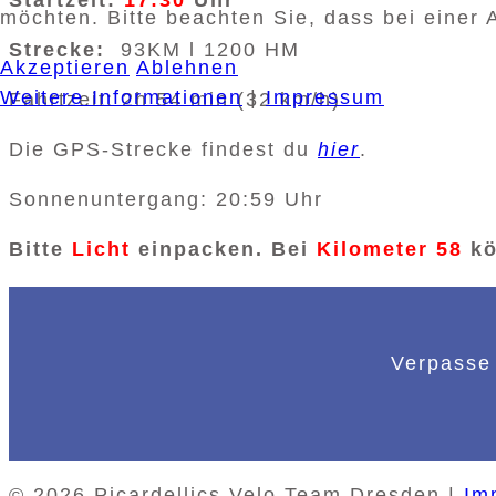
möchten. Bitte beachten Sie, dass bei einer 
Strecke:
93KM l 1200 HM
Akzeptieren
Ablehnen
Weitere Informationen
|
Impressum
Fahrtzeit: 2h 54 min (32 km/h)
Die GPS-Strecke findest du
hier
.
Sonnenuntergang: 20:59 Uhr
Bitte
Licht
einpacken. Bei
Kilometer 58
kö
Verpasse 
© 2026 Picardellics Velo Team Dresden |
Im